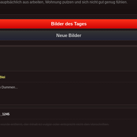
auptsächlich aus arbeiten, Wohnung putzen und sich nicht gut genug fühlen.
Bilder des Tages
Neue Bilder
lei
en Dummen...
_1245
rde entfernt, der Inhalt ist vulgär oder entspricht nicht den Vorschriften.