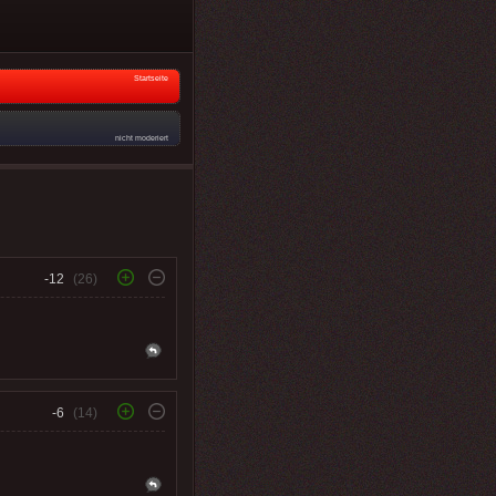
Startseite
nicht moderiert
-12
(26)
-6
(14)