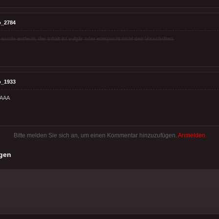
o_2784
rde entfernt, der Inhalt ist vulgär oder entspricht nicht den Vorschriften.
o_1933
AAAA
Bitte melden Sie sich an, um einen Kommentar hinzuzufügen.
Anmelden
gen