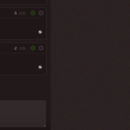
-5
(13)
-2
(10)