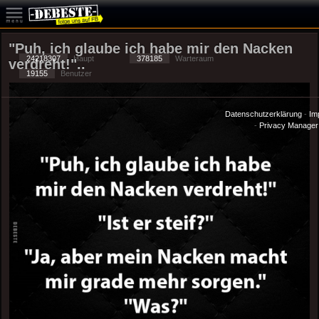
"Puh, ich glaube ich habe mir den Nacken
24218307
Haupt
378185
Warteraum
verdreht!"..
19155
Benutzer
Datenschutzerklärung
-
Im
-
Privacy Manager