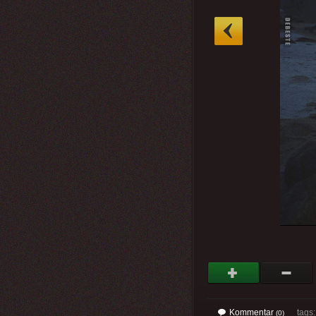
»
Kommentar
tags
(0)