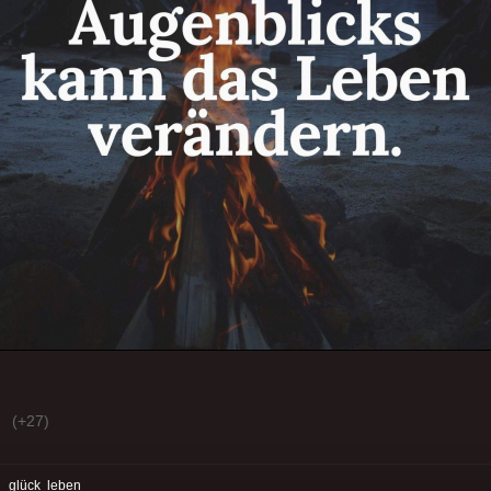
(+27)
:
glück
leben