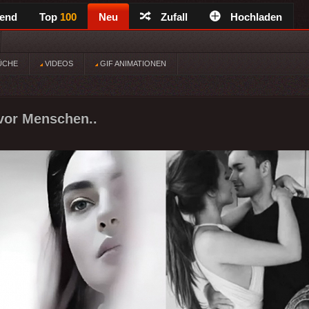
rend
Top
100
Neu
Zufall
Hochladen
ÜCHE
VIDEOS
GIF ANIMATIONEN
 vor Menschen..