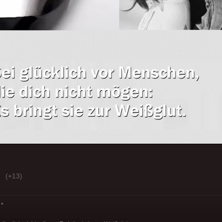
(+13)
*