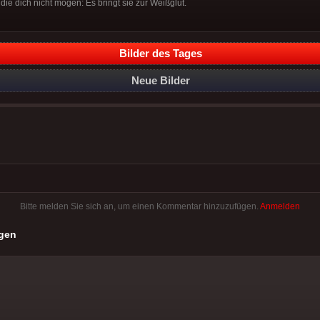
die dich nicht mögen: Es bringt sie zur Weißglut.
Bilder des Tages
Neue Bilder
Bitte melden Sie sich an, um einen Kommentar hinzuzufügen.
Anmelden
gen