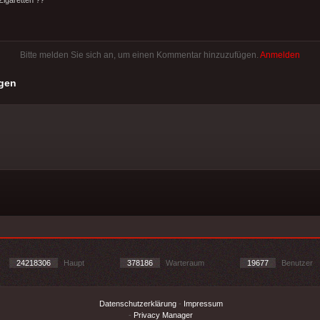
Bitte melden Sie sich an, um einen Kommentar hinzuzufügen.
Anmelden
gen
24218306
Haupt
378186
Warteraum
19677
Benutzer
Datenschutzerklärung
-
Impressum
-
Privacy Manager