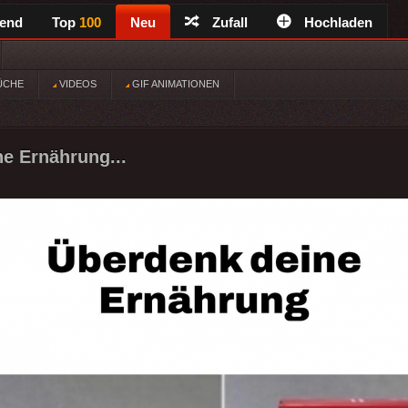
rend
Top
100
Neu
Zufall
Hochladen
ÜCHE
VIDEOS
GIF ANIMATIONEN
e Ernährung...