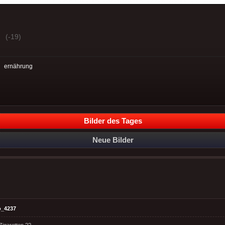
(-19)
:
ernährung
Bilder des Tages
Neue Bilder
o_4237
Zigaretten ??