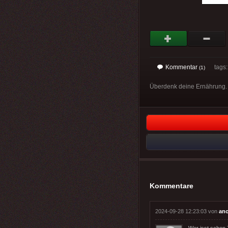
Kommentar
tags
(1)
Überdenk deine Ernährung.
Kommentare
2024-09-28 12:23:03 von
an
Wer isst schon 