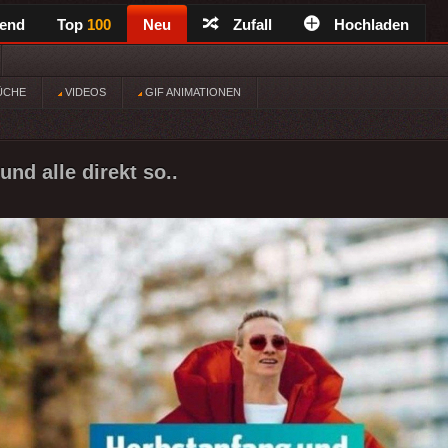
rend
Top
100
Neu
Zufall
Hochladen
ÜCHE
VIDEOS
GIF ANIMATIONEN
nd alle direkt so..