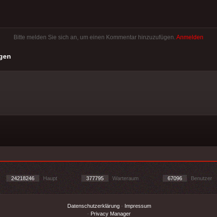
Bitte melden Sie sich an, um einen Kommentar hinzuzufügen.
Anmelden
gen
24218246
Haupt
377795
Warteraum
67096
Benutzer
Datenschutzerklärung
-
Impressum
-
Privacy Manager