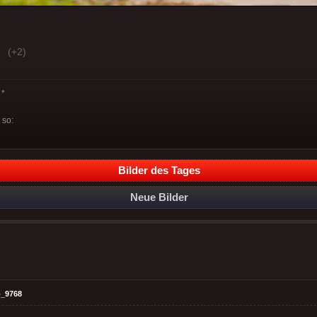
(+2)
*
 so:
Bilder des Tages
Neue Bilder
_9768