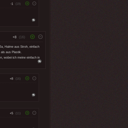
-1
(19)
+8
(16)
 Ja, Halme aus Stroh, einfach
ls aus Plastik.
n, wobei ich meine einfach in
+8
(16)
+5
(11)