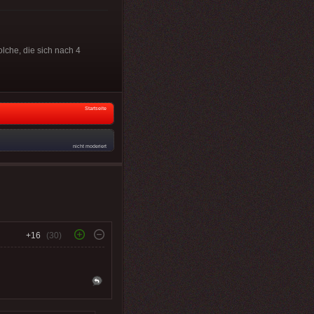
lche, die sich nach 4
Startseite
nicht moderiert
+16
(30)