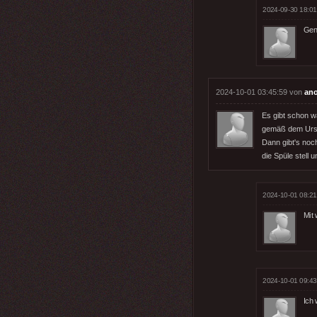
2024-09-30 18:01
Gen
2024-10-01 03:45:59 von
an
Es gibt schon w
gemäß dem Urspr
Dann gibt's noc
die Spüle stell un
2024-10-01 08:21
Mit
2024-10-01 09:43
Ich