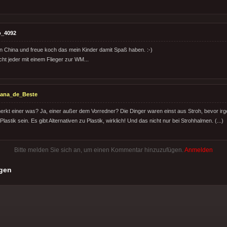
o_4092
 in China und freue koch das mein Kinder damit Spaß haben. :-)
ht jeder mit einem Flieger zur WM...
tana_de_Beste
merkt einer was? Ja, einer außer dem Vorredner? Die Dinger waren einst aus Stroh, bevor i
astik sein. Es gibt Alternativen zu Plastik, wirklich! Und das nicht nur bei Strohhalmen. (...)
Bitte melden Sie sich an, um einen Kommentar hinzuzufügen.
Anmelden
gen