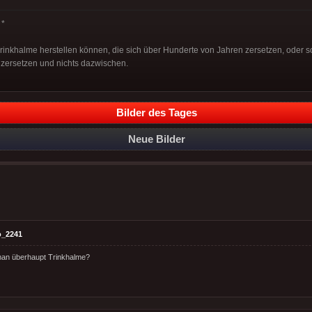
*
Trinkhalme herstellen können, die sich über Hunderte von Jahren zersetzen, oder so
zersetzen und nichts dazwischen.
Bilder des Tages
Neue Bilder
o_2241
an überhaupt Trinkhalme?