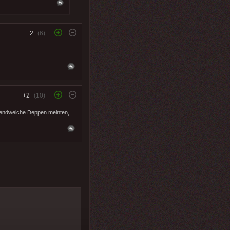
+2
(6)
+2
(10)
rgendwelche Deppen meinten,