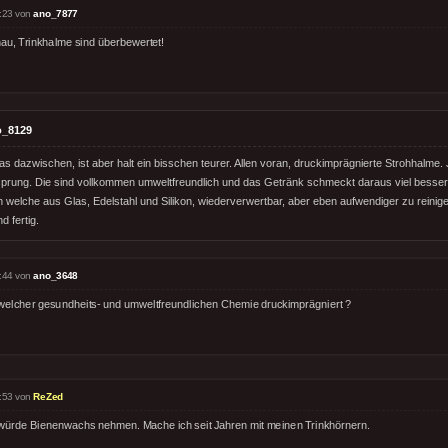
:23 von
ano_7877
au, Trinkhalme sind überbewertet!
o_8129
as dazwischen, ist aber halt ein bisschen teurer. Allen voran, druckimprägnierte Strohhalme.
ung. Die sind vollkommen umweltfreundlich und das Getränk schmeckt daraus viel besser a
h welche aus Glas, Edelstahl und Silikon, wiederverwertbar, aber eben aufwendiger zu reinige
d fertig.
:44 von
ano_3648
 welcher gesundheits- und umweltfreundlichen Chemie druckimprägniert ?
:53 von
ReZed
 würde Bienenwachs nehmen. Mache ich seit Jahren mit meinen Trinkhörnern.