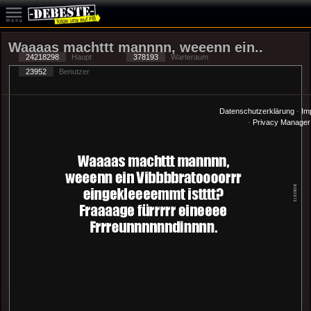
Waaaas machttt mannnn, weeenn ein..
24218298
Haupt
378193
Warteraum
23952
Benutzer
Datenschutzerklärung
-
Im
-
Privacy Manager