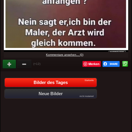
Kommentare ansehen... (0)
Merken
(+12)
Startseite
Bilder des Tages
Neue Bilder
nicht moderiert