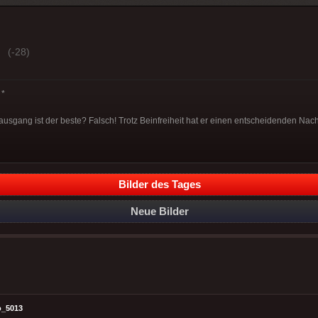
(-28)
*
ausgang ist der beste? Falsch! Trotz Beinfreiheit hat er einen entscheidenden Nach
Bilder des Tages
Neue Bilder
o_5013