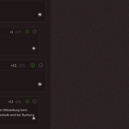
+1
(17)
+21
(37)
+13
(29)
 Hilfestellung beim
Deshalb wird bei Buchung