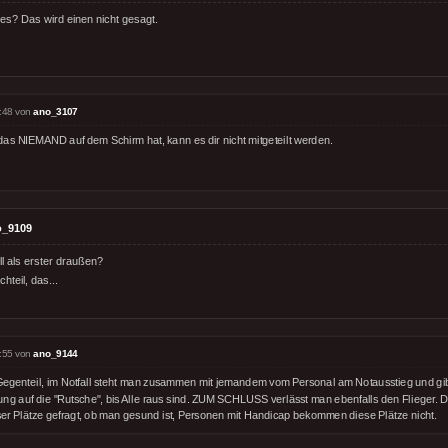
 es? Das wird einen nicht gesagt.
:48 von
ano_3107
das NIEMAND auf dem Schirm hat, kann es dir nicht mitgeteilt werden.
o_9109
ll als erster draußen?
teil, das...
:55 von
ano_9144
Gegenteil, im Notfall steht man zusammen mit jemandem vom Personal am Notausstieg und gibt
ung auf die "Rutsche", bis Alle raus sind. ZUM SCHLUSS verlässt man ebenfalls den Flieger. 
ser Plätze gefragt, ob man gesund ist, Personen mit Handicap bekommen diese Plätze nicht.