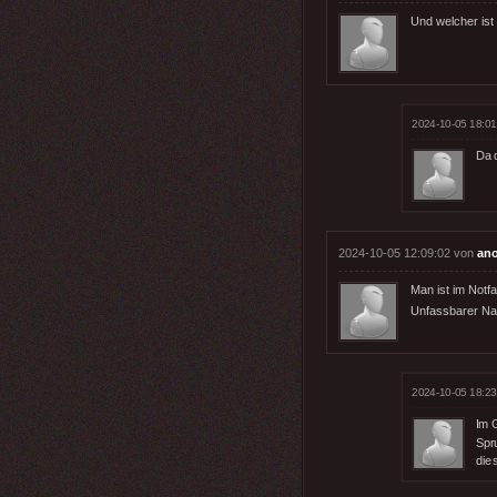
Und welcher ist
2024-10-05 18:01
Da 
2024-10-05 12:09:02 von
an
Man ist im Notfa
Unfassbarer Nach
2024-10-05 18:23
Im 
Spr
die