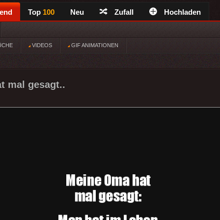
rend
Top
100
Neu
Zufall
Hochladen
ÜCHE
VIDEOS
GIF ANIMATIONEN
 mal gesagt..