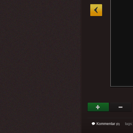
»
Kommentar
tags
(0)