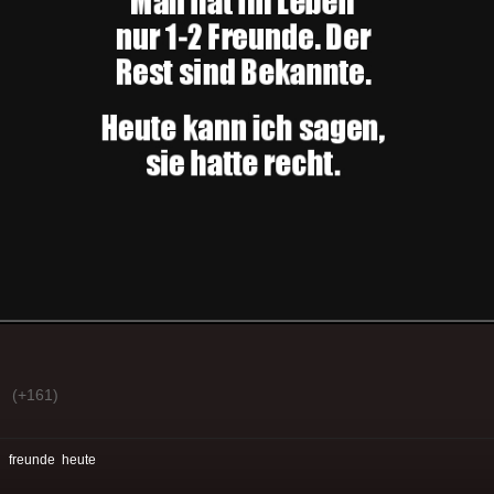
(+161)
:
freunde
heute