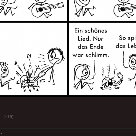
(+19)
*