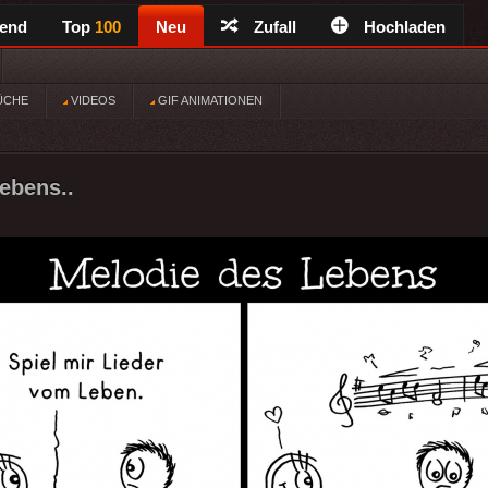
rend
Top
100
Neu
Zufall
Hochladen
ÜCHE
VIDEOS
GIF ANIMATIONEN
ebens..