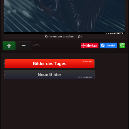
Kommentare ansehen... (0)
Merken
(+20)
Startseite
Bilder des Tages
Neue Bilder
nicht moderiert