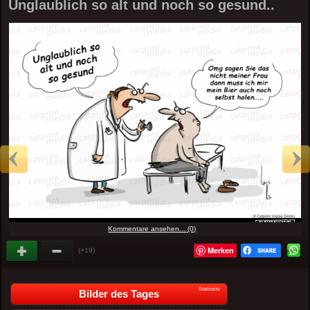
Unglaublich so alt und noch so gesund..
Kommentare ansehen... (0)
Merken
(+19)
Startseite
Bilder des Tages