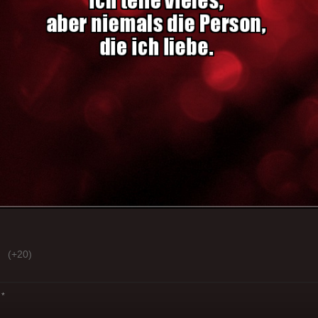
(+20)
*