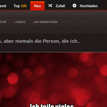
rend
Top
100
Neu
Zufall
Hochladen
ÜCHE
VIDEOS
GIF ANIMATIONEN
es, aber niemals die Person, die ich..