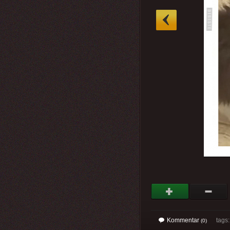
»
Kommentar
tags
(0)