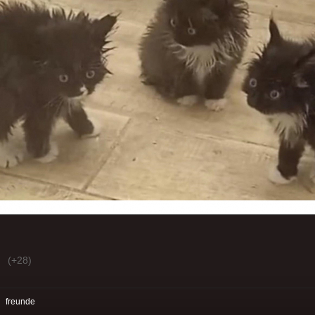
(+28)
:
freunde