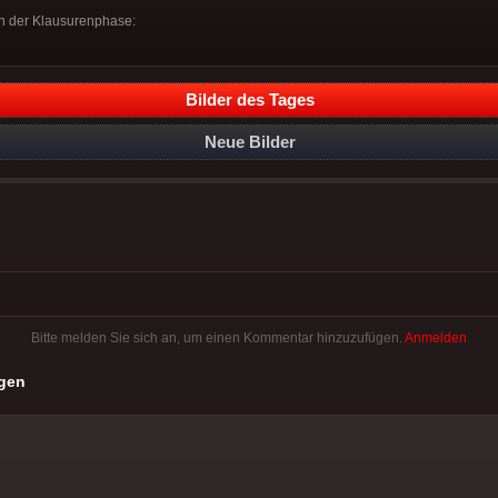
h der Klausurenphase:
Bilder des Tages
Neue Bilder
Bitte melden Sie sich an, um einen Kommentar hinzuzufügen.
Anmelden
gen