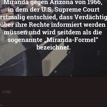
(+26)
*