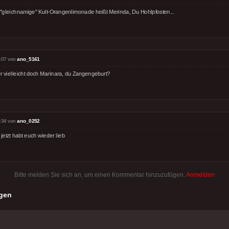
 "gleichnamige" Kult-Orangenlimonade heißt Merinda, Du Hohlpfosten...
:07 von
ano_5161
r vielleicht doch Marinara, du Zangengeburt?
:34 von
ano_0252
jetzt habt euch wieder lieb
Bitte melden Sie sich an, um einen Kommentar hinzuzufügen.
Anmelden
gen