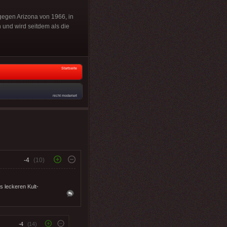
gegen Arizona von 1966, in
 und wird seitdem als die
Startseite
nicht moderiert
-4
(10)
s leckeren Kult-
-4
(14)