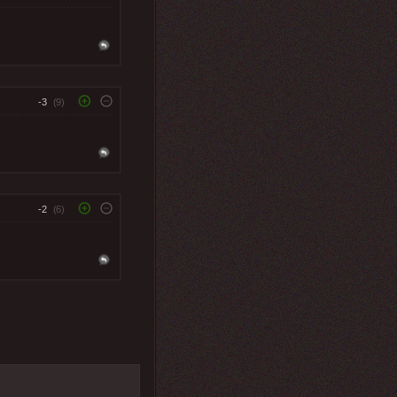
-3
(9)
-2
(6)