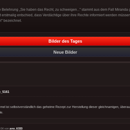
 Belehrung „Sie haben das Recht, zu schweigen..." stammt aus dem Fall Miranda 
erstmalig entschied, dass Verdächtige über ihre Rechte informiert werden müssen
" bezeichnet.
Bilder des Tages
Neue Bilder
o_5161
mel ist selbstverständlich das geheime Rezept zur Herstellung dieser gleichnamigen, überau
e.
:04 von
ano_6333