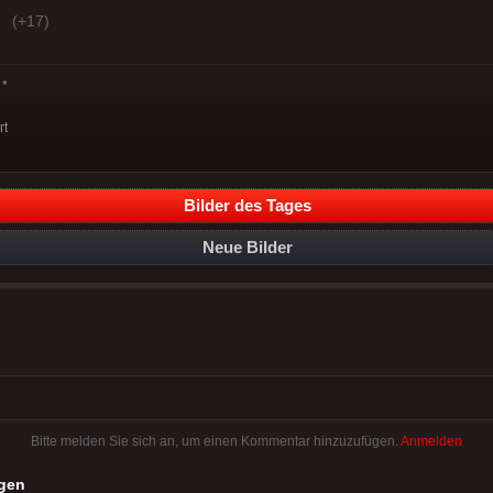
(+17)
*
rt
Bilder des Tages
Neue Bilder
Bitte melden Sie sich an, um einen Kommentar hinzuzufügen.
Anmelden
gen