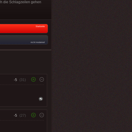
rch die Schlagzeilen gehen
Startseite
nicht moderiert
-5
(31)
-5
(27)