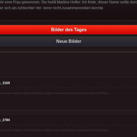
hr eine Frau gewonnen. Sie heißt Martina Hefter. Ich finde, dieser Name sollte du
r sich als schlechter Ver- lierer nicht zusammenreißen konnte.
Bilder des Tages
Neue Bilder
o_3169
rde entfernt, der Inhalt ist vulgär oder entspricht nicht den Vorschriften.
o_2784
rde entfernt, der Inhalt ist vulgär oder entspricht nicht den Vorschriften.