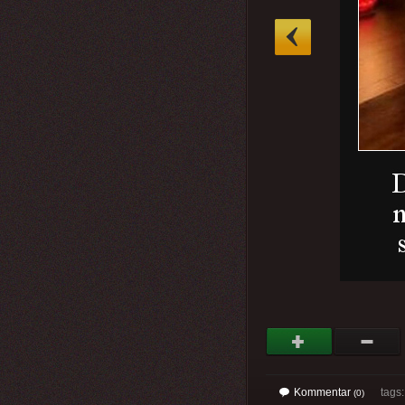
»
Kommentar
tags
(0)