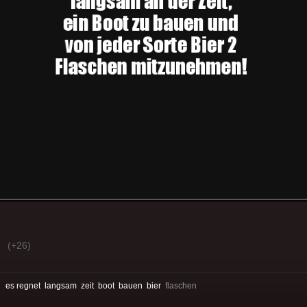
(+26)
:
es regnet
langsam
zeit
boot
bauen
bier
flaschen