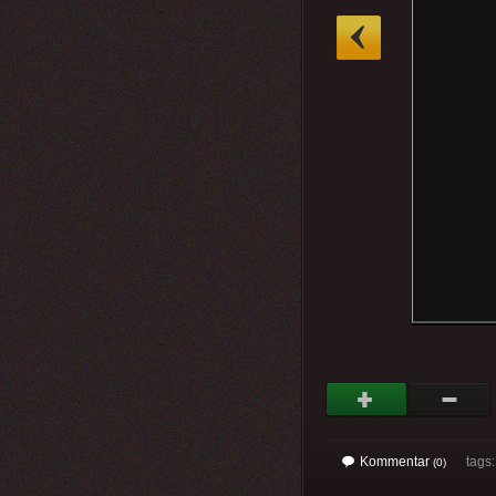
»
Kommentar
tags
(0)