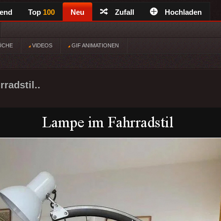
rend
Top
100
Neu
Zufall
Hochladen
ÜCHE
VIDEOS
GIF ANIMATIONEN
radstil..