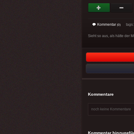
Kommentar
tags: 
(0)
Sieht so aus, als hätte der
Kommentare
noch keine Kommentare
Kommentar hinzugefü