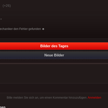
(+26)
*
 Mechaniker den Fehler gefunden ☻
Bilder des Tages
Neue Bilder
Bitte melden Sie sich an, um einen Kommentar hinzuzufügen.
Anmelden
gen