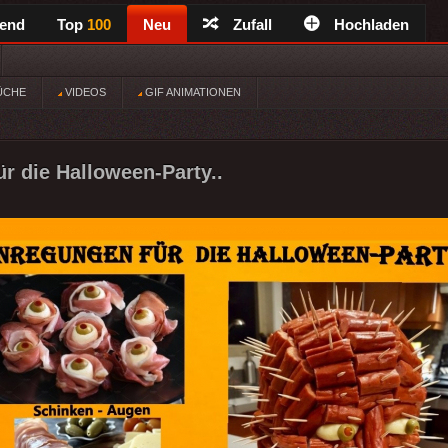
rend
Top
100
Neu
Zufall
Hochladen
ÜCHE
VIDEOS
GIF ANIMATIONEN
r die Halloween-Party..