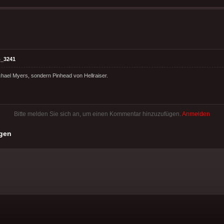
_3241
ichael Myers, sondern Pinhead von Hellraiser.
Bitte melden Sie sich an, um einen Kommentar hinzuzufügen.
Anmelden
gen