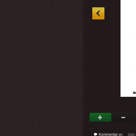
»
Kommentar
tags
(0)