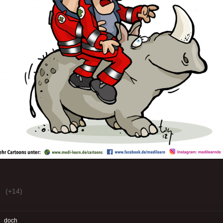
(+14)
:
doch