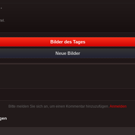
*
el.
Bilder des Tages
Neue Bilder
Bitte melden Sie sich an, um einen Kommentar hinzuzufügen.
Anmelden
gen