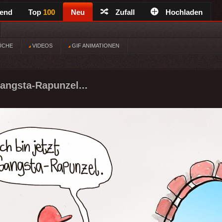
rend
Top
100
Neu
Zufall
Hochladen
ÜCHE
VIDEOS
GIF ANIMATIONEN
Gangsta-Rapunzel...