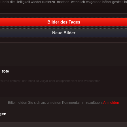
aubnis die Helligkeit wieder runterzu- machen, wenn ich es gerade höher gestellt 
Bilder des Tages
Neue Bilder
_5040
rde entfernt, der Inhalt ist vulgär oder entspricht nicht den Vorschriften.
Bitte melden Sie sich an, um einen Kommentar hinzuzufügen.
Anmelden
gen