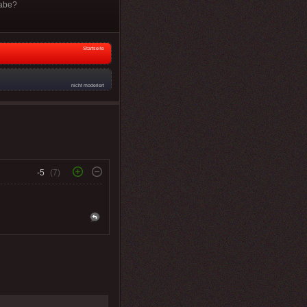
habe?
Startseite
nicht moderiert
-5
(7)