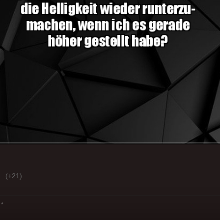
(+21)
*