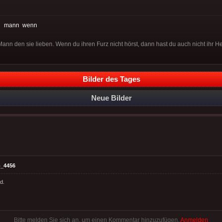
:
mann
wenn
ann den sie lieben. Wenn du ihren Furz nicht hörst, dann hast du auch nicht ihr H
Bilder des Tages
Neue Bilder
_4456
d.
Bitte melden Sie sich an, um einen Kommentar hinzuzufügen.
Anmelden