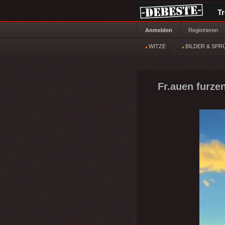
T
Anmelden
Registrieren
WITZE
BILDER & SPR
Fr.auen furze