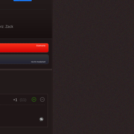
erz. Zack
Startseite
nicht moderiert
+1
(11)