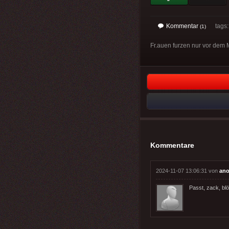
Kommentar
tags
(1)
Fr.auen furzen nur vor dem M
Kommentare
2024-11-07 13:06:31 von
ano
Passt, zack, blö