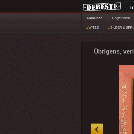
T
Anmelden
Registrieren
WITZE
BILDER & SPR
Übrigens, ver
»