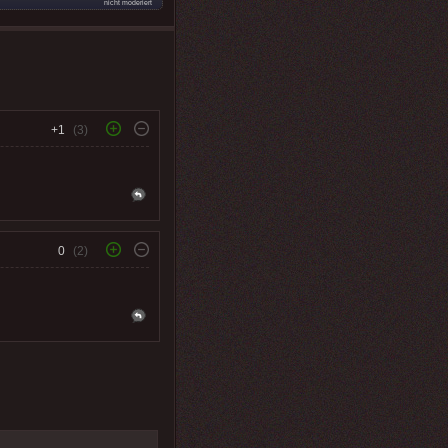
nicht moderiert
+1
(3)
0
(2)