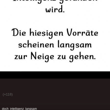
(+118)
:
doch
intelligenz
langsam