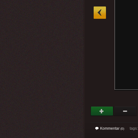
»
Kommentar
tags
(0)