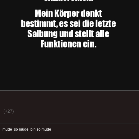
(+27)
:
müde
so müde
bin so müde