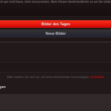
ch gar nicht traue, mich einzucremen. Mein Körper denkt bestimmt, es sei die letzte 
Bilder des Tages
Neue Bilder
Bitte melden Sie sich an, um einen Kommentar hinzuzufügen.
Anmelden
gen