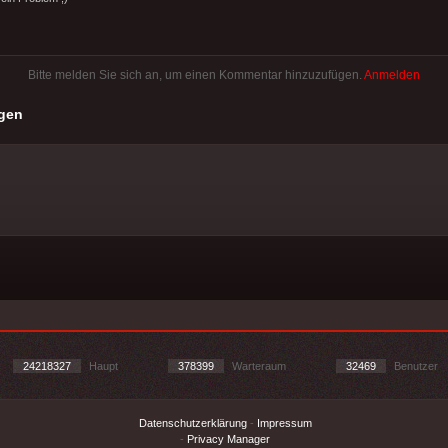
Bitte melden Sie sich an, um einen Kommentar hinzuzufügen.
Anmelden
gen
24218327
Haupt
378399
Warteraum
32469
Benutzer
Datenschutzerklärung
-
Impressum
-
Privacy Manager