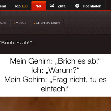
rend
Top
100
Neu
Zufall
Hochladen
ÜCHE
VIDEOS
GIF ANIMATIONEN
Brich es ab!"..