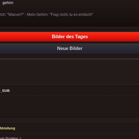
:
gehirn
 Ich: "Warum?" - Mein Gehirn: "Frag nicht, tu es einfach!"
Bilder des Tages
Neue Bilder
_0145
Abteilung
ein Problem ;)