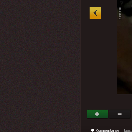
»
Kommentar
tags
(0)