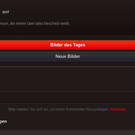
:
dorf
erson, die immer über alles bescheid weiß!
Bilder des Tages
Neue Bilder
Bitte melden Sie sich an, um einen Kommentar hinzuzufügen.
Anmelden
gen