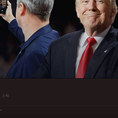
(-4)
*