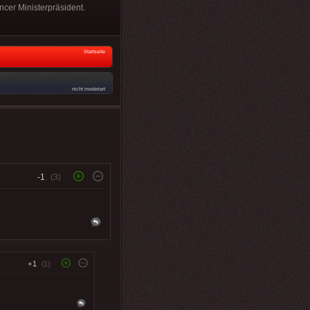
ncer Ministerpräsident.
Startseite
nicht moderiert
-1
(3)
+1
(1)