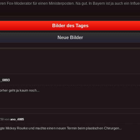
en Fox-Moderator für einen Ministerposten. Na gut. In Bayern ist ja auch ein Influe
Bilder des Tages
Neue Bilder
_0893
orher geht ja kaum noch...
:59 von
ano_4885
sagte Mickey Rourke und machte einen neuen Termin beim plastischen Chirurgen...