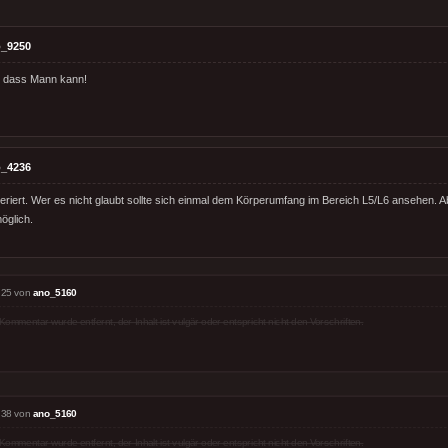
_9250
, dass Mann kann!
_4236
neriert. Wer es nicht glaubt sollte sich einmal dem Körperumfang im Bereich L5/L6 ansehen. A
öglich.
:25 von
ano_5160
Kommentar wurde entfernt, der Inhalt ist vulgär oder entspricht nicht den Vorschriften.
:38 von
ano_5160
Kommentar wurde entfernt, der Inhalt ist vulgär oder entspricht nicht den Vorschriften.