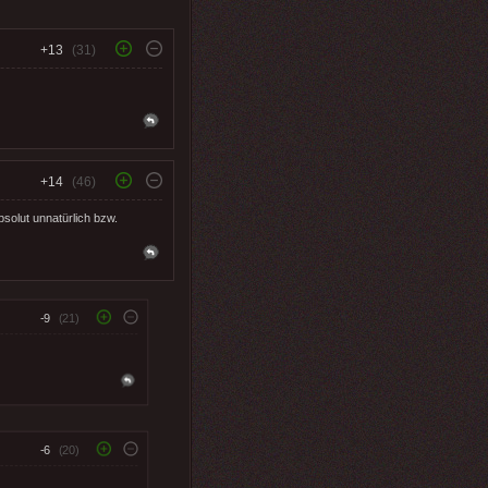
+13
(31)
+14
(46)
bsolut unnatürlich bzw.
-9
(21)
-6
(20)