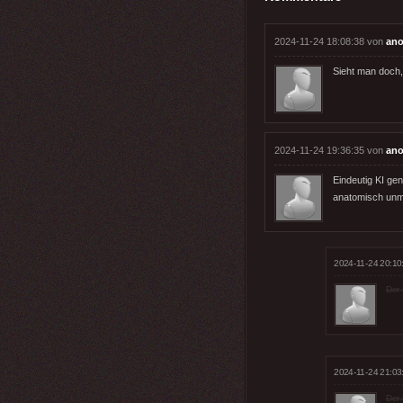
2024-11-24 18:08:38 von
ano
Sieht man doch
2024-11-24 19:36:35 von
ano
Eindeutig KI ge
anatomisch unm
2024-11-24 20:10
Der 
2024-11-24 21:03
Der 