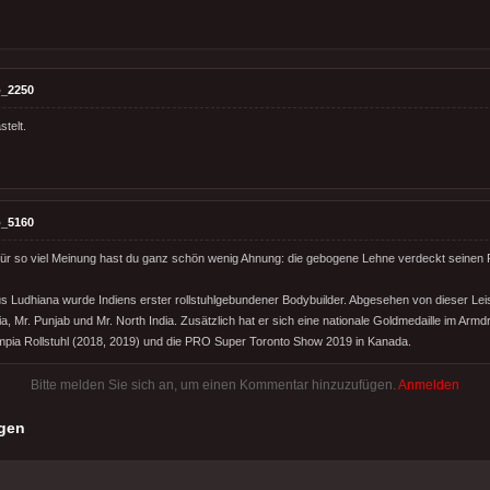
_2250
telt.
_5160
r so viel Meinung hast du ganz schön wenig Ahnung: die gebogene Lehne verdeckt seinen 
s Ludhiana wurde Indiens erster rollstuhlgebundener Bodybuilder. Abgesehen von dieser Leis
ia, Mr. Punjab und Mr. North India. Zusätzlich hat er sich eine nationale Goldmedaille im Armdr
ympia Rollstuhl (2018, 2019) und die PRO Super Toronto Show 2019 in Kanada.
Bitte melden Sie sich an, um einen Kommentar hinzuzufügen.
Anmelden
gen