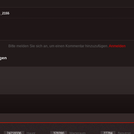
_2155
Bitte melden Sie sich an, um einen Kommentar hinzuzufügen.
Anmelden
gen
24218336
Haupt
378390
Warteraum
27784
Benutzer