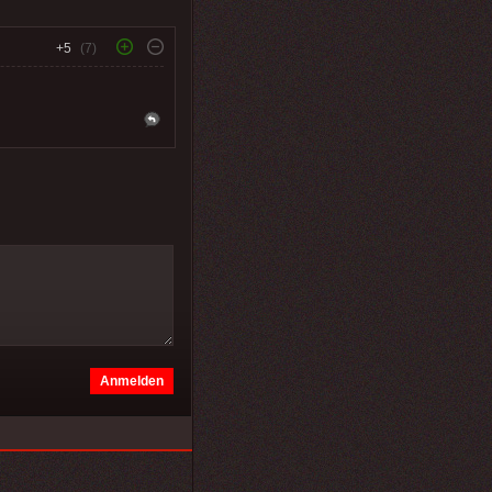
+5
(7)