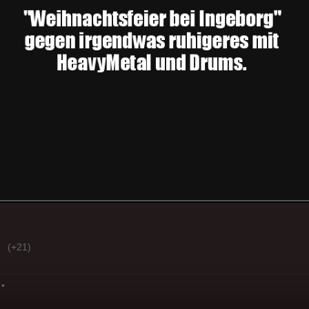
(+21)
*