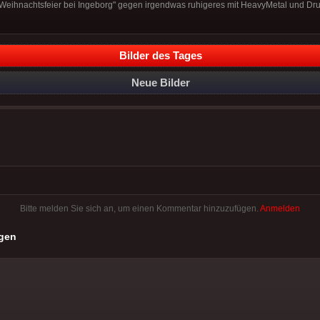
eihnachtsfeier bei Ingeborg" gegen irgendwas ruhigeres mit HeavyMetal und Dr
Bilder des Tages
Neue Bilder
Bitte melden Sie sich an, um einen Kommentar hinzuzufügen.
Anmelden
gen