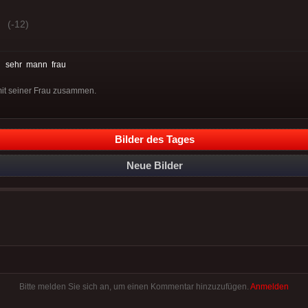
(-12)
:
sehr
mann
frau
mit seiner Frau zusammen.
Bilder des Tages
Neue Bilder
Bitte melden Sie sich an, um einen Kommentar hinzuzufügen.
Anmelden