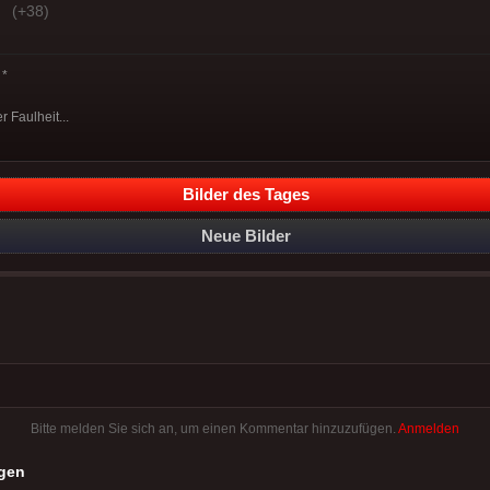
(+38)
*
 Faulheit...
Bilder des Tages
Neue Bilder
Bitte melden Sie sich an, um einen Kommentar hinzuzufügen.
Anmelden
gen