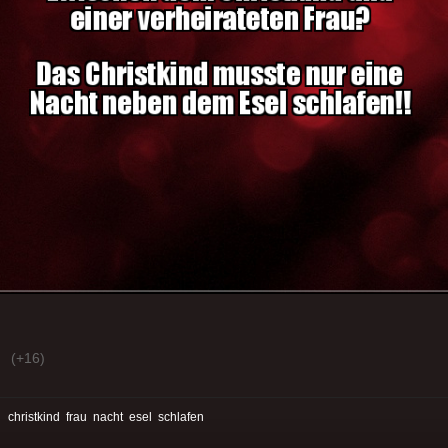
(+16)
:
christkind
frau
nacht
esel
schlafen