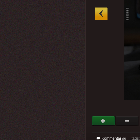
»
Kommentar
tags
(0)