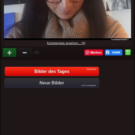
Kommentare ansehen... (0)
Merken
(-5)
Startseite
Bilder des Tages
Neue Bilder
nicht moderiert