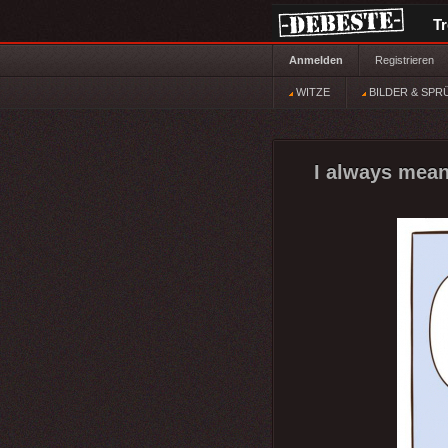
T
Anmelden
Registrieren
WITZE
BILDER & SPR
I always mean