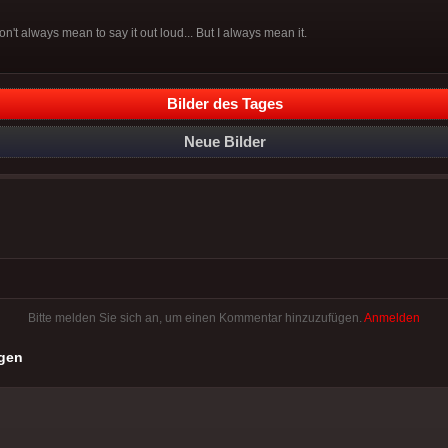
on't always mean to say it out loud... But I always mean it.
Bilder des Tages
Neue Bilder
Bitte melden Sie sich an, um einen Kommentar hinzuzufügen.
Anmelden
gen