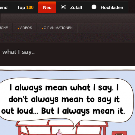
rend
Top
100
Neu
Zufall
Hochladen
ÜCHE
VIDEOS
GIF ANIMATIONEN
 what I say..