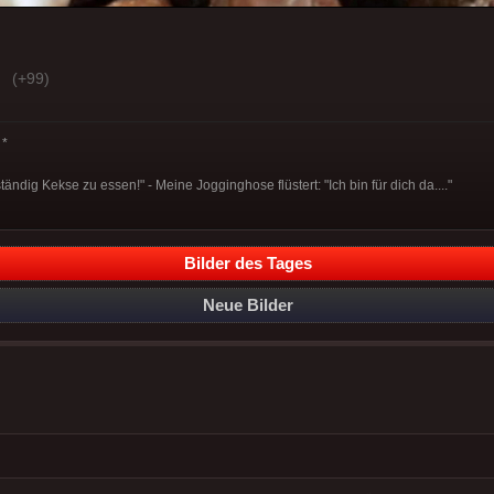
(+99)
*
ändig Kekse zu essen!" - Meine Jogginghose flüstert: "Ich bin für dich da...."
Bilder des Tages
Neue Bilder