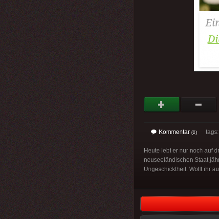
Kommentar
tags: 
(0)
Heute lebt er nur noch auf 
neuseeländischen Staat jähr
Ungeschicktheit. Wollt ihr 