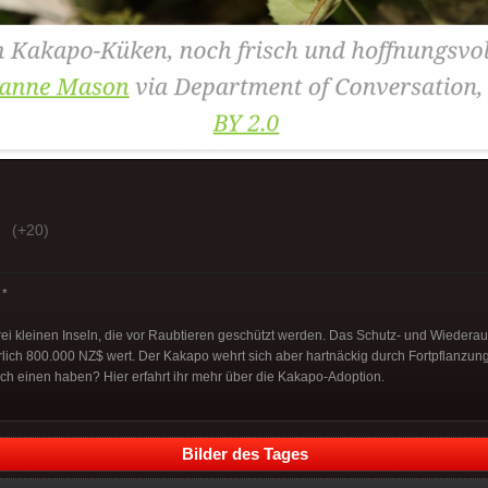
(+20)
*
drei kleinen Inseln, die vor Raubtieren geschützt werden. Das Schutz- und Wieder
lich 800.000 NZ$ wert. Der Kakapo wehrt sich aber hartnäckig durch Fortpflanzung
auch einen haben? Hier erfahrt ihr mehr über die Kakapo-Adoption.
Bilder des Tages