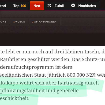
rend
Top
100
Neu
Zufall
Hochladen
ÜCHE
VIDEOS
GIF ANIMATIONEN