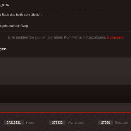
o_0182
n Buch das heißt sehr ähnlich:
i geht auch ein Weg
Bitte melden Sie sich an, um einen Kommentar hinzuzufügen.
Anmelden
gen
24218331
Haupt
378332
Warteraum
27260
Benutzer