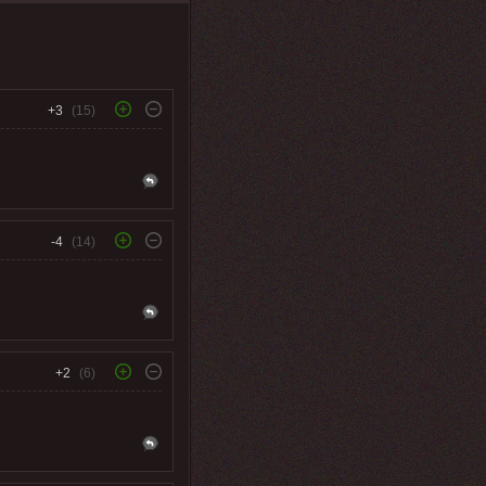
+3
(15)
-4
(14)
+2
(6)