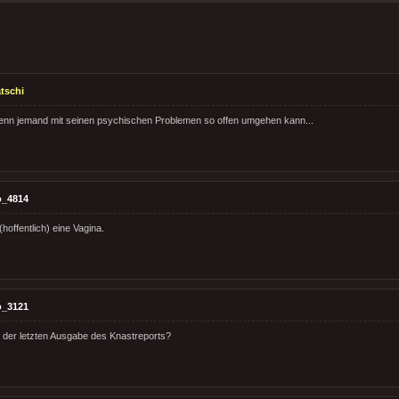
tschi
wenn jemand mit seinen psychischen Problemen so offen umgehen kann...
o_4814
hoffentlich) eine Vagina.
o_3121
n der letzten Ausgabe des Knastreports?