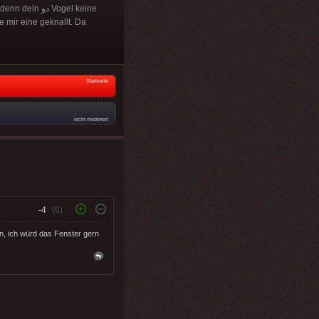
د Vogel keine
 mir eine geknallt. Da
Startseite
nicht moderiert
-4
(6)
, ich würd das Fenster gern