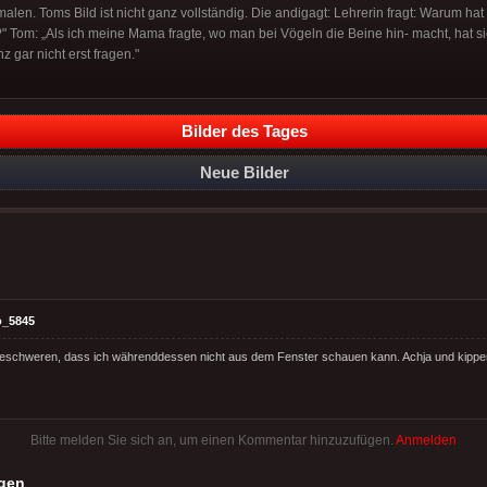
en. Toms Bild ist nicht ganz vollständig. Die andigagt: Lehrerin fragt: Warum hat denn dein و
Tom: „Als ich meine Mama fragte, wo man bei Vögeln die Beine hin- macht, hat sie
 gar nicht erst fragen."
Bilder des Tages
Neue Bilder
o_5845
eschweren, dass ich währenddessen nicht aus dem Fenster schauen kann. Achja und kippen
Bitte melden Sie sich an, um einen Kommentar hinzuzufügen.
Anmelden
gen