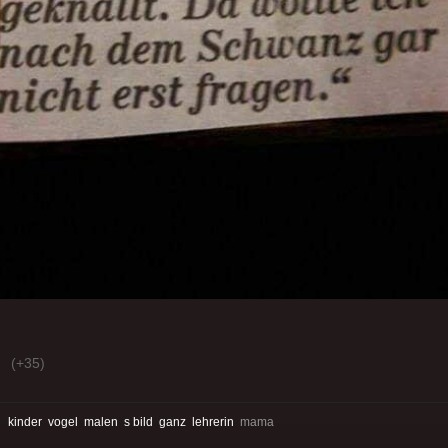
(+35)
:
kinder
vogel
malen
s bild
ganz
lehrerin
mama