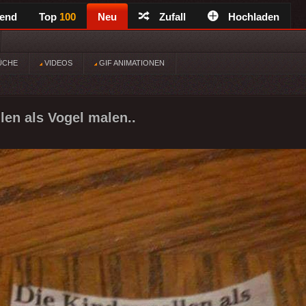
rend
Top
100
Neu
Zufall
Hochladen
ÜCHE
VIDEOS
GIF ANIMATIONEN
len als Vogel malen..