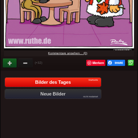
Kommentare ansehen... (0)
Merken
(+32)
Startseite
Bilder des Tages
Neue Bilder
nicht moderiert