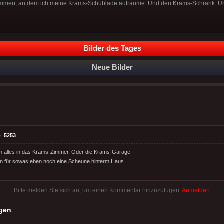
ommen, an dem ich meine Krams-Schublade aufräume. Und den Krams-Schrank. Un
Bilder des Tages
Neue Bilder
o_5253
 alles in das Krams-Zimmer. Oder die Krams-Garage.
an für sowas eben noch eine Scheune hinterm Haus.
Bitte melden Sie sich an, um einen Kommentar hinzuzufügen.
Anmelden
gen