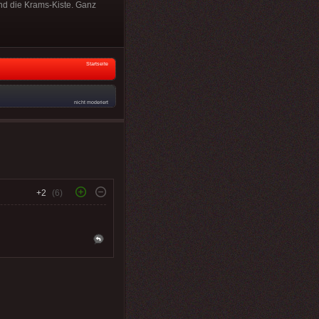
d die Krams-Kiste. Ganz
Startseite
nicht moderiert
+2
(6)