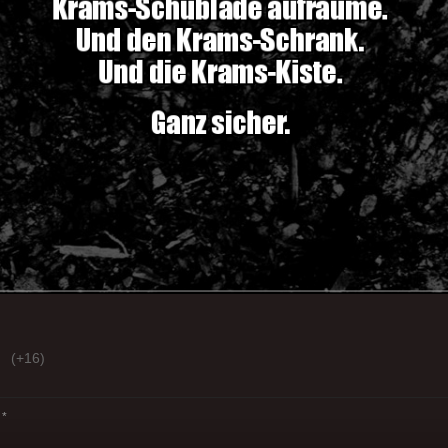
(+16)
*